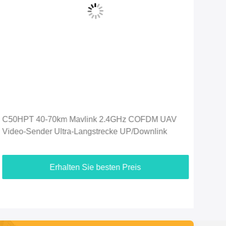
C50HPT UVA-Videoverbindung Hersteller COFDM
C50
Videoübertrager Daten- und
Dat
Videoübertragungssystem
Ber
Erhalten Sie besten Preis