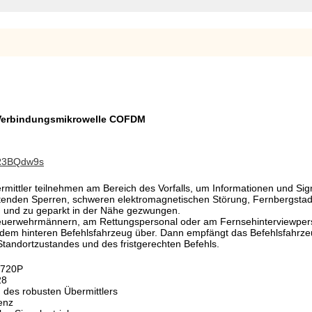
-Verbindungsmikrowelle COFDM
KR3BQdw9s
rmittler teilnehmen am Bereich des Vorfalls, um Informationen und Sig
htenden Sperren, schweren elektromagnetischen Störung, Fernbergstad
nn und zu geparkt in der Nähe gezwungen.
Feuerwehrmännern, am Rettungspersonal oder am Fernsehinterviewper
le dem hinteren Befehlsfahrzeug über. Dann empfängt das Befehlsfahrz
Standortzustandes und des fristgerechten Befehls.
*720P
28
d des robusten Übermittlers
enz