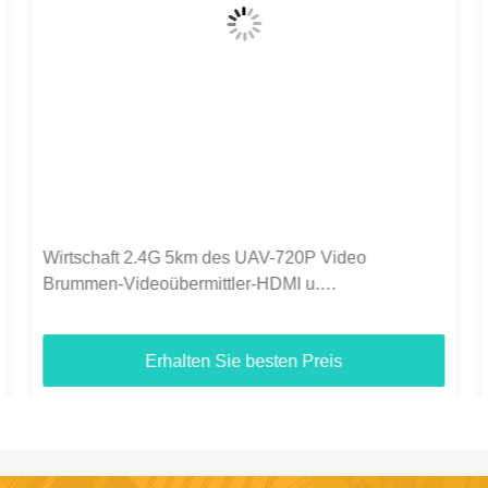
C50HPT 40-70km Mavlink 2.4GHz COFDM UAV
Video-Sender Ultra-Langstrecke UP/Downlink
Erhalten Sie besten Preis