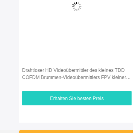
D
Wirtschaft 2.4G 5km des UAV-720P Video
er
Brummen-Videoübermittler-HDMI u.
Duplexdatenverbindung
Erhalten Sie besten Preis