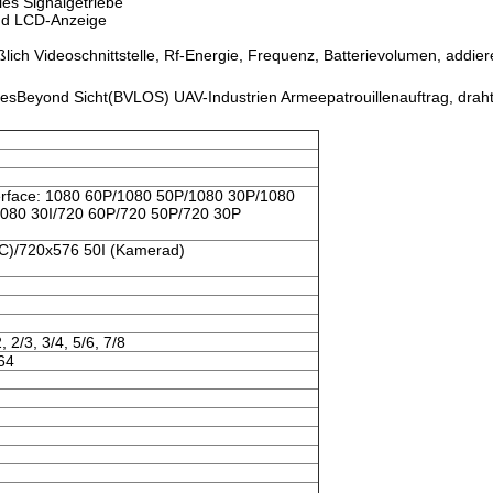
les Signalgetriebe
und LCD-Anzeige
eßlich Videoschnittstelle, Rf-Energie, Frequenz, Batterievolumen, addie
triesBeyond Sicht(BVLOS) UAV-Industrien Armeepatrouillenauftrag, dra
nterface: 1080 60P/1080 50P/1080 30P/1080
1080 30I/720 60P/720 50P/720 30P
SC)/720x576 50I (Kamerad)
 2/3, 3/4, 5/6, 7/8
64