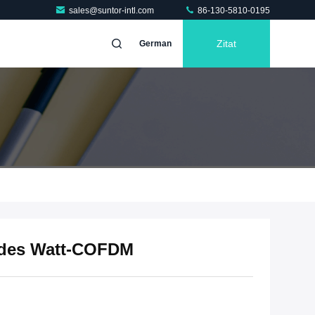
sales@suntor-intl.com
86-130-5810-0195
Zitat
German
r des Watt-COFDM