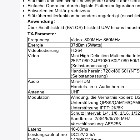
Stütznlos und sich schnell bewegende Umwelt aber stabi
Einfache Operation durch digitale Plattenkonfiguration 
Entworfen im Militär-gradniveau
Stützübermittlerfunktion besonders angefertigt (einschli
Anwendung:
Über Sichtblickfeld (BVLOS) blickfeld UAV hinaus Indus
TX-Parameter
Frequnecy
Video: 300MHz~860MHz
Energie
37dBm (5Watts)
Videokodierung
H.264
Video
Mini High Definition Multimedia I
25P/1080 24P/1080 60I/1080 50I/
(Selbstanpassung)
Handels herein: 720x480 60I (NT
(Selbstanpassung)
Audio
Mini-HDM
Handels- in u. Audio herein
Antenne
UHF
Modulation
Windung, die Verhältnis kodiert: 1/2,
Unterstützung QPSK/QAM16/QAM
Unterstützung IFFT: 2K/8K
Schutz Interval: 1/4, 1/8, 1/16, 1/32
Bandbreite: 2/3/4/5/6/7/8 MHZ
Verschlüsselung: AES256
Latenz
40-80ms
Leistungsaufnahme
DC12V 3.5A
Größe
140*45*215mm