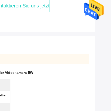
taktieren Sie uns jetzt
 der Videokamera-5W
ießen