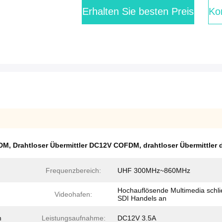
Erhalten Sie besten Preis
Kon
FDM
,
Drahtloser Übermittler DC12V COFDM
,
drahtloser Übermittler
Frequenzbereich:
UHF 300MHz~860MHz
Hochauflösende Multimedia schl
Videohafen:
SDI Handels an
m
Leistungsaufnahme:
DC12V 3.5A