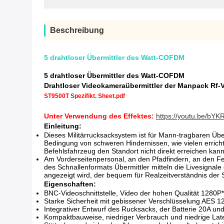
Beschreibung
5 drahtloser Übermittler des Watt-COFDM
5 drahtloser Übermittler des Watt-COFDM
Drahtloser Videokameraübermittler der Manpack Rf
ST9500T Spezifikt. Sheet.pdf
Unter Verwendung des Effektes:
https://youtu.be/bY
Einleitung:
Dieses Militärrucksacksystem ist für Mann-tragbaren Übe
Bedingung von schweren Hindernissen, wie vielen erric
Befehlsfahrzeug den Standort nicht direkt erreichen ka
Am Vorderseitenpersonal, an den Pfadfindern, an den 
des Schnallenformats Übermittler mitteln die Livesigna
angezeigt wird, der bequem für Realzeitverständnis der 
Eigenschaften:
BNC-Videoschnittstelle, Video der hohen Qualität 1280P
Starke Sicherheit mit gebissener Verschlüsselung AES 1
Integrativer Entwurf des Rucksacks, der Batterie 20A un
Kompaktbauweise, niedriger Verbrauch und niedrige Lat