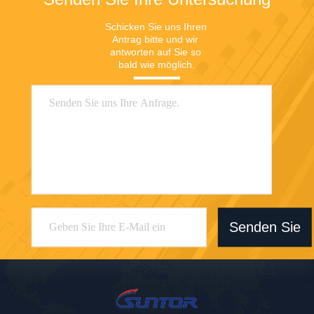
Schicken Sie uns Ihren 
Antrag bitte und wir 
antworten auf Sie so 
bald wie möglich.
Senden Sie