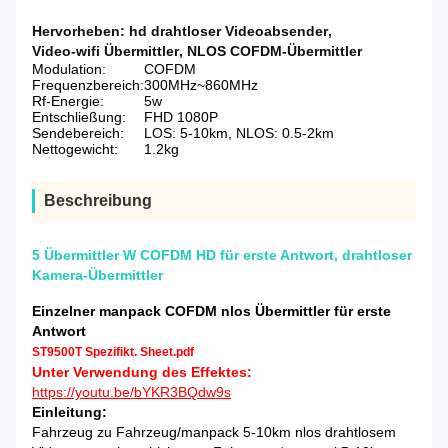
Hervorheben:
hd drahtloser Videoabsender
,
Video-wifi Übermittler
,
NLOS COFDM-Übermittler
Modulation:
COFDM
Frequenzbereich:
300MHz~860MHz
Rf-Energie:
5w
Entschließung:
FHD 1080P
Sendebereich:
LOS: 5-10km, NLOS: 0.5-2km
Nettogewicht:
1.2kg
Beschreibung
5 Übermittler W COFDM HD für erste Antwort, drahtloser
Kamera-Übermittler
Einzelner manpack COFDM nlos Übermittler für erste
Antwort
ST9500T Spezifikt. Sheet.pdf
Unter Verwendung des Effektes:
https://youtu.be/bYKR3BQdw9s
Einleitung:
Fahrzeug zu Fahrzeug/manpack 5-10km nlos drahtlosem