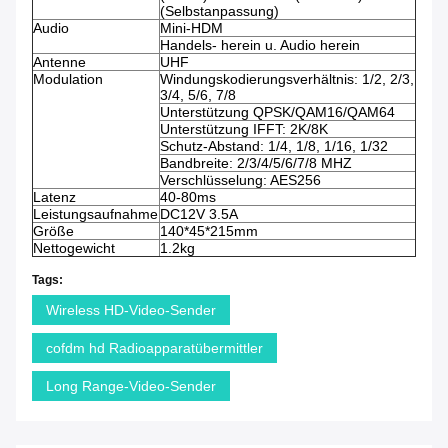
(Selbstanpassung)
Audio
Mini-HDM
Handels- herein u. Audio herein
Antenne
UHF
Modulation
Windungskodierungsverhältnis: 1/2, 2/3,
3/4, 5/6, 7/8
Unterstützung QPSK/QAM16/QAM64
Unterstützung IFFT: 2K/8K
Schutz-Abstand: 1/4, 1/8, 1/16, 1/32
Bandbreite: 2/3/4/5/6/7/8 MHZ
Verschlüsselung: AES256
Latenz
40-80ms
Leistungsaufnahme
DC12V 3.5A
Größe
140*45*215mm
Nettogewicht
1.2kg
Tags:
Wireless HD-Video-Sender
cofdm hd Radioapparatübermittler
Long Range-Video-Sender