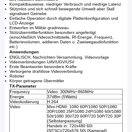
Kompaktbauweise, niedriger Verbrauch und niedrige Latenz
Stütznlos und sich schnell bewegende Umwelt aber Stall
signalisiert Getriebe
Einfache Operation durch digitale Plattenkonfiguration und
LCD-Anzeige
Entworfen im Militär-gradniveau
Stützübermittlerfunktion besonders angefertigt
(einschließlich Videoschnittstelle, Rf-Energie, Frequenz,
Batterievolumen, addieren Daten u. Zweiwegaudiofunktion
etc.)
Anwendungen
ENGLISCH, Nachrichten-Versammlung, Videovorlage
Videoverbindungen UAV/UGV/USV
Erste Beantworter besondere Kräfte
Verborgene drahtlose Videoverbindung
Roboter
Körper getragene Übermittler
TX-Parameter
Frequnecy
Video: 300MHz~860MHz
Energie
37dBm (5Watts)
Videokodierung
H.264
Video
Mini-HDMI: 1080 60P/1080 50P/1080
30P/1080 25P/1080 24P/1080 60I/1080
50I/1080 30I/720 60P/720 50P/720 30P
(Selbstanpassung)
Handels in: 720x480 60I
(NTSC)/720x576 50I (Kamerad)