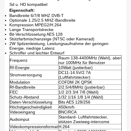
Sd u. HD kompatibel
Eigenschaft:
Bandbreite 6/7/8 MHZ DVB-T
Optionale 1.25/2.5 MHZ-Bandbreite
Kompression MPEG2/H.264
Lange Transportstrecke
Bit-Verschlüsselung AES 128
Stützfarbmischanzeige (NTSC oder Kamerad)
2W Spitzenleistung, Leistungsaufnahme der geringen
Energie, niedrige Latenz
Schroffer und leichter Entwurf
Raum 138-4400MHz (Wahl), aber
Frequenz
nur 100MHz für Benutzer
Rf-Energie
10Watt (justierbar)
DC11-14.5V/2.7A
Stromversorgung
(Luftfahrtstecker)
Modulation
COFDM 2K QPSK
Rf-Bandbreite
2/2.5/4/8MHz (justierbar)
FEC
1/2 2/3 3/4 7/8 (Wahl)
Schutz-Abstand
1/32 1/16 1/8 1/4 (Wahl)
Daten-Verschlüsselung
Bits AES 128/256
Höchstgeschwindigkeit
450km/h
Videoeingang
BNC/RCA
Standard- Luftfahrtstecker,
Audioinput
stützen Zweiweg-intercome
Videokompressionsformat
H.264