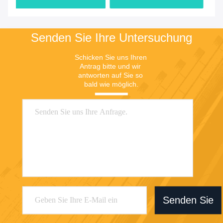
Senden Sie Ihre Untersuchung
Schicken Sie uns Ihren 
Antrag bitte und wir 
antworten auf Sie so 
bald wie möglich.
Senden Sie