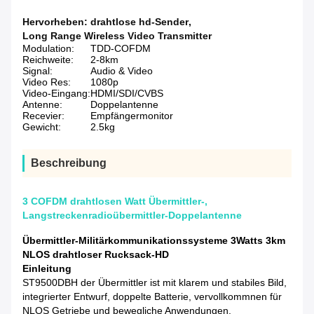
Hervorheben:
drahtlose hd-Sender
,
Long Range Wireless Video Transmitter
Modulation:
TDD-COFDM
Reichweite:
2-8km
Signal:
Audio & Video
Video Res:
1080p
Video-Eingang:
HDMI/SDI/CVBS
Antenne:
Doppelantenne
Recevier:
Empfängermonitor
Gewicht:
2.5kg
Beschreibung
3 COFDM drahtlosen Watt Übermittler-,
Langstreckenradioübermittler-Doppelantenne
Übermittler-Militärkommunikationssysteme 3Watts 3km
NLOS drahtloser Rucksack-HD
Einleitung
ST9500DBH der Übermittler ist mit klarem und stabiles Bild,
integrierter Entwurf, doppelte Batterie, vervollkommnen für
NLOS Getriebe und bewegliche Anwendungen.