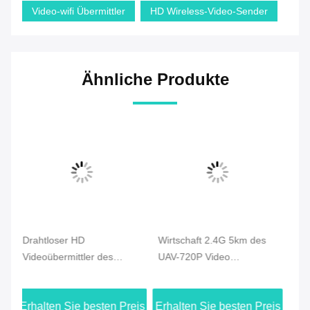
Video-wifi Übermittler
HD Wireless-Video-Sender
Ähnliche Produkte
Wirtschaft 2.4G 5km des
C50HPT 40-70km Mavlink
C
UAV-720P Video
2.4GHz COFDM UAV
Vi
Brummen-
Video-Sender Ultra-
CO
Videoübermittler-HDMI u.
Langstrecke UP/Downlink
Da
eis
Erhalten Sie besten Preis
Erhalten Sie besten Preis
Er
Duplexdatenverbindung
Vi