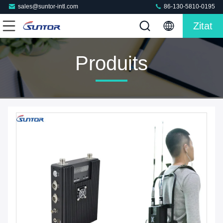
sales@suntor-intl.com
86-130-5810-0195
Zitat
Produits