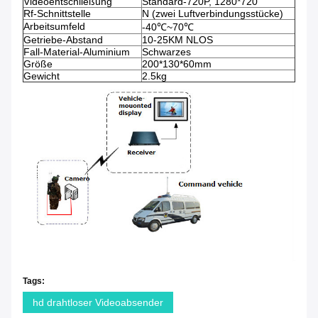
Videoentschließung
Standard-720P, 1280*720
Rf-Schnittstelle
N (zwei Luftverbindungsstücke)
Arbeitsumfeld
-40℃~70℃
Getriebe-Abstand
10-25KM NLOS
Fall-Material-Aluminium
Schwarzes
Größe
200*130*60mm
Gewicht
2.5kg
Tags:
hd drahtloser Videoabsender