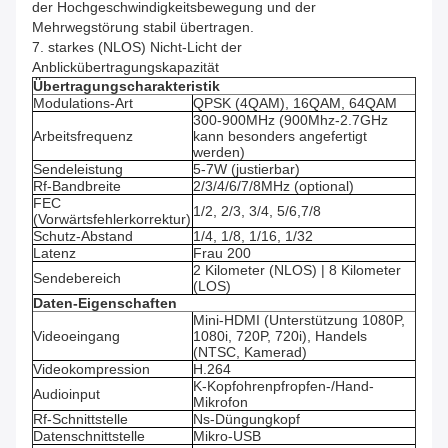
der Hochgeschwindigkeitsbewegung und der
Mehrwegstörung stabil übertragen.
7. starkes (NLOS) Nicht-Licht der
Anblickübertragungskapazität
Übertragungscharakteristik
Modulations-Art
QPSK (4QAM), 16QAM, 64QAM
300-900MHz (900Mhz-2.7GHz
Arbeitsfrequenz
kann besonders angefertigt
werden)
Sendeleistung
5-7W (justierbar)
Rf-Bandbreite
2/3/4/6/7/8MHz (optional)
FEC
1/2, 2/3, 3/4, 5/6,7/8
(Vorwärtsfehlerkorrektur)
Schutz-Abstand
1/4, 1/8, 1/16, 1/32
Latenz
Frau 200
2 Kilometer (NLOS) | 8 Kilometer
Sendebereich
(LOS)
Daten-Eigenschaften
Mini-HDMI (Unterstützung 1080P,
Videoeingang
1080i, 720P, 720i), Handels
(NTSC, Kamerad)
Videokompression
H.264
K-Kopfohrenpfropfen-/Hand-
Audioinput
Mikrofon
Rf-Schnittstelle
Ns-Düngungkopf
Datenschnittstelle
Mikro-USB