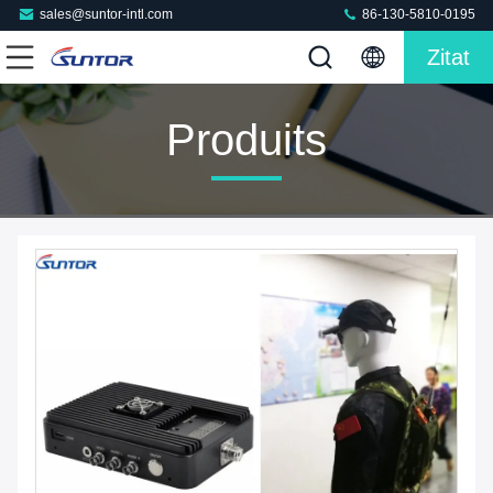
sales@suntor-intl.com
86-130-5810-0195
Zitat
Produits