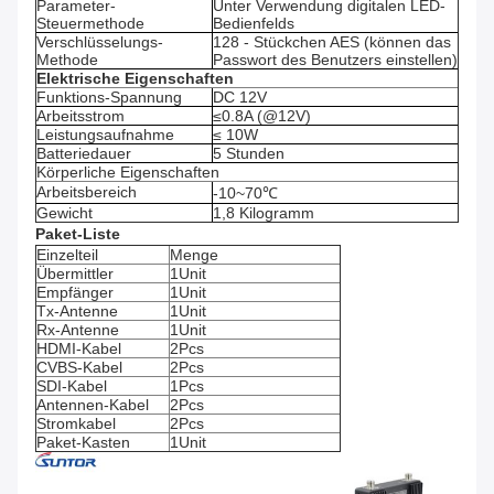
Parameter-
Unter Verwendung digitalen LED-
Steuermethode
Bedienfelds
Verschlüsselungs-
128 -
Stückchen AES (können das
Methode
Passwort des Benutzers einstellen)
Elektrische Eigenschaften
Funktions-Spannung
DC 12V
Arbeitsstrom
≤0.8A (@12V)
Leistungsaufnahme
≤ 10W
Batteriedauer
5 Stunden
Körperliche Eigenschaften
Arbeitsbereich
-10~70℃
Gewicht
1,8 Kilogramm
Paket-Liste
Einzelteil
Menge
Übermittler
1Unit
Empfänger
1Unit
Tx-Antenne
1Unit
Rx-Antenne
1Unit
HDMI-Kabel
2Pcs
CVBS-Kabel
2Pcs
SDI-Kabel
1Pcs
Antennen-Kabel
2Pcs
Stromkabel
2Pcs
Paket-Kasten
1Unit