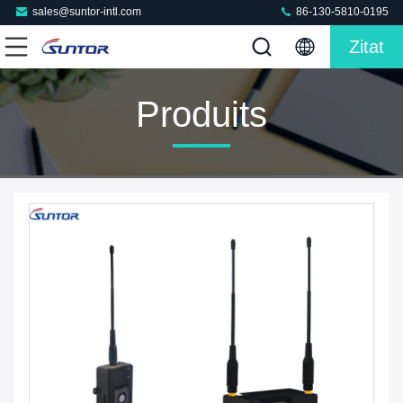
sales@suntor-intl.com
86-130-5810-0195
Zitat
Produits