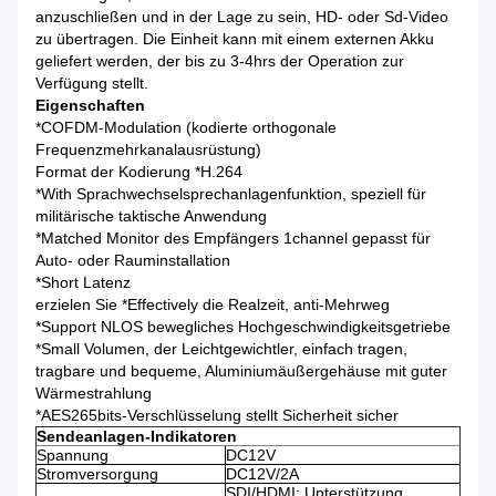
anzuschließen und in der Lage zu sein, HD- oder Sd-Video
zu übertragen. Die Einheit kann mit einem externen Akku
geliefert werden, der bis zu 3-4hrs der Operation zur
Verfügung stellt.
Eigenschaften
*COFDM-Modulation (kodierte orthogonale
Frequenzmehrkanalausrüstung)
Format der Kodierung *H.264
*With Sprachwechselsprechanlagenfunktion, speziell für
militärische taktische Anwendung
*Matched Monitor des Empfängers 1channel gepasst für
Auto- oder Rauminstallation
*Short Latenz
erzielen Sie *Effectively die Realzeit, anti-Mehrweg
*Support NLOS bewegliches Hochgeschwindigkeitsgetriebe
*Small Volumen, der Leichtgewichtler, einfach tragen,
tragbare und bequeme, Aluminiumäußergehäuse mit guter
Wärmestrahlung
*AES265bits-Verschlüsselung stellt Sicherheit sicher
Sendeanlagen-Indikatoren
Spannung
DC12V
Stromversorgung
DC12V/2A
SDI/HDMI: Unterstützung