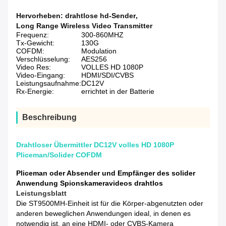
Hervorheben:
drahtlose hd-Sender
,
Long Range Wireless Video Transmitter
Frequenz:
300-860MHZ
Tx-Gewicht:
130G
COFDM:
Modulation
Verschlüsselung:
AES256
Video Res:
VOLLES HD 1080P
Video-Eingang:
HDMI/SDI/CVBS
Leistungsaufnahme:
DC12V
Rx-Energie:
errichtet in der Batterie
Beschreibung
Drahtloser Übermittler DC12V volles HD 1080P
Pliceman/Solider COFDM
Pliceman oder Absender und Empfänger des solider
Anwendung Spionskameravideos drahtlos
Leistungsblatt
Die ST9500MH-Einheit ist für die Körper-abgenutzten oder
anderen beweglichen Anwendungen ideal, in denen es
notwendig ist, an eine HDMI- oder CVBS-Kamera