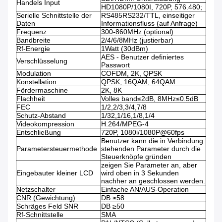
Handels Input
HD1080P/1080I, 720P, 576.480;
Serielle Schnittstelle der
RS485RS232/TTL, einseitiger
Daten
Informationsfluss (auf Anfrage)
Frequenz
300-860MHz (optional)
Bandbreite
2/4/6/8MHz (justierbar)
Rf-Energie
1Watt (30dBm)
AES - Benutzer definiertes
Verschlüsselung
Passwort
Modulation
COFDM, 2K, QPSK
Konstellation
QPSK, 16QAM, 64QAM
Fördermaschine
2K, 8K
Flachheit
Volles band≤2dB, 8MHz≤0.5dB
FEC
1/2,2/3,3/4,7/8
Schutz-Abstand
1/32,1/16,1/8,1/4
Videokompression
H.264/MPEG-4
Entschließung
720P, 1080i/1080P@60fps
Benutzer kann die in Verbindung
Parametersteuermethode
stehenden Parameter durch die
Steuerknöpfe gründen
zeigen Sie Parameter an, aber
Eingebauter kleiner LCD
wird oben in 3 Sekunden
nachher an geschlossen werden.
Netzschalter
Einfache AN/AUS-Operation
CNR (Gewichtung)
DB ≥58
Schräges Feld SNR
DB ≥50
Rf-Schnittstelle
SMA