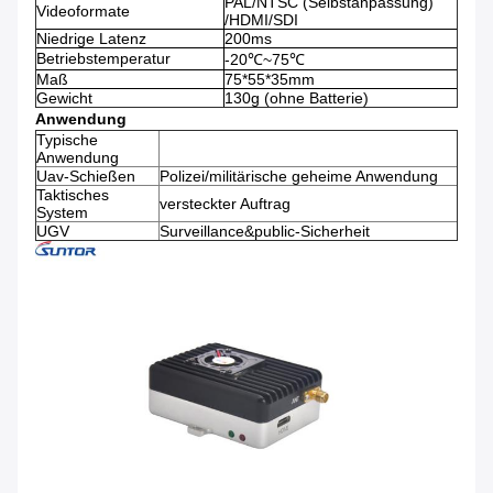
PAL/NTSC (Selbstanpassung)
Videoformate
/HDMI/SDI
Niedrige Latenz
200ms
Betriebstemperatur
-20℃~75℃
Maß
75*55*35mm
Gewicht
130g (ohne Batterie)
Anwendung
Typische
Anwendung
Uav-Schießen
Polizei/militärische geheime Anwendung
Taktisches
versteckter Auftrag
System
UGV
Surveillance&public-Sicherheit