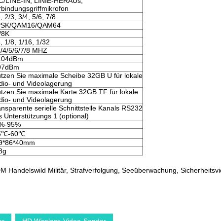
C/LINE-IN, LINIE-HERAUs,
rbindungsgriffmikrofon
, 2/3, 3/4, 5/6, 7/8
SK/QAM16/QAM64
/8K
, 1/8, 1/16, 1/32
3/4/5/6/7/8 MHZ
104dBm
97dBm
ützen Sie maximale Scheibe 32GB U für lokale
dio- und Videolagerung
ützen Sie maximale Karte 32GB TF für lokale
dio- und Videolagerung
ansparente serielle Schnittstelle Kanals RS232
s Unterstützungs 1 (optional)
%-95%
5℃-60℃
9*86*40mm
8g
DM Handelswild Militär, Strafverfolgung, Seeüberwachung, Sicherhei