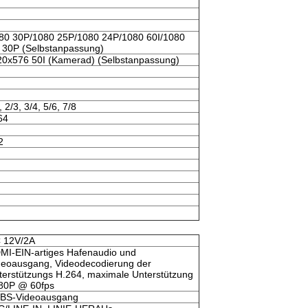
80 30P/1080 25P/1080 24P/1080 60I/1080
 30P (Selbstanpassung)
20x576 50I (Kamerad) (Selbstanpassung)
2/3, 3/4, 5/6, 7/8
64
2
 12V/2A
MI-EIN-artiges Hafenaudio und
deoausgang, Videodecodierung der
terstützungs H.264, maximale Unterstützung
80P @ 60fps
BS-Videoausgang