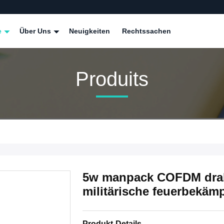
e
Über Uns
Neuigkeiten
Rechtssachen
Produits
5w manpack COFDM draht
militärische feuerbekä
Produkt-Details