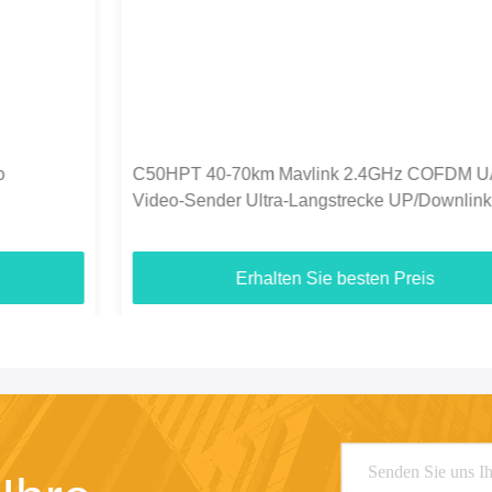
C50HPT 40-70km Mavlink 2.4GHz COFDM UAV
Video-Sender Ultra-Langstrecke UP/Downlink
Erhalten Sie besten Preis