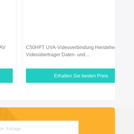
C50HPT UVA-Videoverbindung Hersteller COFDM
C50
Videoübertrager Daten- und
Dat
Videoübertragungssystem
Ber
Erhalten Sie besten Preis