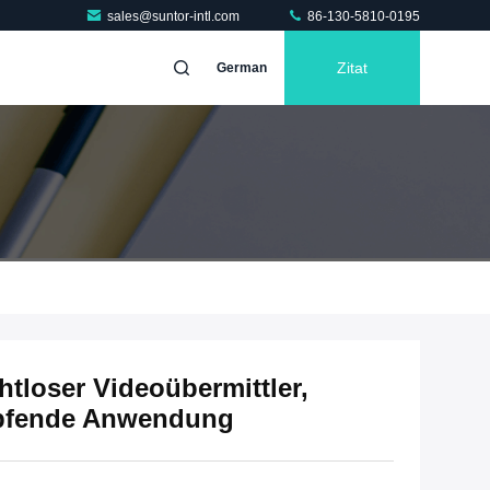
sales@suntor-intl.com
86-130-5810-0195
Zitat
German
loser Videoübermittler,
mpfende Anwendung