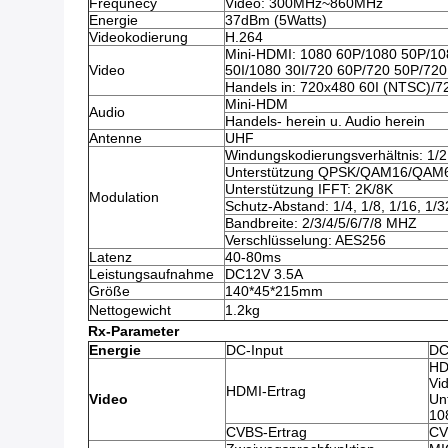
Frequnecy
Video: 300MHz~860MHz
Energie
37dBm (5Watts)
Videokodierung
H.264
Mini-HDMI: 1080 60P/1080 50P/10
Video
50I/1080 30I/720 60P/720 50P/720
Handels in: 720x480 60I (NTSC)/7
Mini-HDM
Audio
Handels- herein u. Audio herein
Antenne
UHF
Windungskodierungsverhältnis: 1/2, 
Unterstützung QPSK/QAM16/QAM
Unterstützung IFFT: 2K/8K
Modulation
Schutz-Abstand: 1/4, 1/8, 1/16, 1/3
Bandbreite: 2/3/4/5/6/7/8 MHZ
Verschlüsselung: AES256
Latenz
40-80ms
Leistungsaufnahme
DC12V 3.5A
Größe
140*45*215mm
Nettogewicht
1.2kg
Rx-Parameter
Energie
DC-Input
DC
HD
Vi
HDMI-Ertrag
Video
Un
10
CVBS-Ertrag
CV