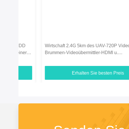
D
Wirtschaft 2.4G 5km des UAV-720P Video
er
Brummen-Videoübermittler-HDMI u.
Duplexdatenverbindung
Erhalten Sie besten Preis