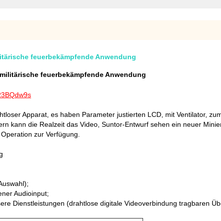
litärische feuerbekämpfende Anwendung
 militärische feuerbekämpfende Anwendung
KR3BQdw9s
ser Apparat, es haben Parameter justierten LCD, mit Ventilator, zum
sern kann die Realzeit das Video, Suntor-Entwurf sehen ein neuer Mini
r Operation zur Verfügung.
g
Auswahl);
ner Audioinput;
ere Dienstleistungen (drahtlose digitale Videoverbindung tragbaren Ü