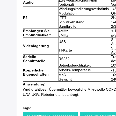
Zweiwegsprachfunktion
MI
Audio
(optional)
Ve
Windungskodierungsverhältnis
1/2
Modulation
QP
Rf
IFFT
2K
Schutz-Abstand
1/4
Bandbreite
2/
Empfangen Sie
4MHz
≤-
Empfindlichkeit
8MHz
≤-
St
USB
Au
Videolagerung
St
Tf-Karte
Au
Serielle
Tr
RS232
Schnittstelle
de
Betriebsfeuchtigkeit
10
Arbeits-Temperatue
Körperliche
-1
Eigenschaften
Maß
10
Gewicht
24
Anwendung:
Wird drahtloser Übermittler bewegliche Mikrowelle COF
UAV, UGV, Roboter etc. beantragt.
Tags: