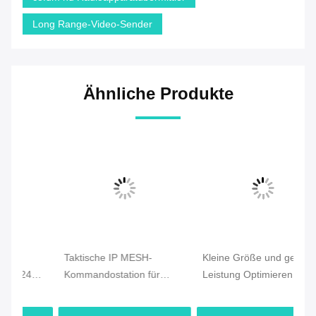
Long Range-Video-Sender
Ähnliche Produkte
Taktische IP MESH-
Kleine Größe und geringe
C
Kommandostation für
Leistung Optimieren Sie
Fa
d
Notfall- und
Drohnen-Mesh-Radio mit
Fu
g
Drohnenkommunikation
schneller Bereitstellung
Mo