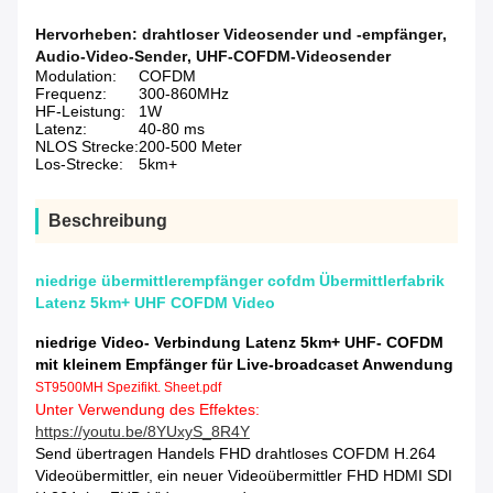
Hervorheben:
drahtloser Videosender und -empfänger
,
Audio-Video-Sender
,
UHF-COFDM-Videosender
Modulation:
COFDM
Frequenz:
300-860MHz
HF-Leistung:
1W
Latenz:
40-80 ms
NLOS Strecke:
200-500 Meter
Los-Strecke:
5km+
Beschreibung
niedrige übermittlerempfänger cofdm Übermittlerfabrik
Latenz 5km+ UHF COFDM Video
niedrige Video- Verbindung Latenz 5km+ UHF- COFDM
mit kleinem Empfänger für Live-broadcaset Anwendung
ST9500MH Spezifikt. Sheet.pdf
Unter Verwendung des Effektes:
https://youtu.be/8YUxyS_8R4Y
Send übertragen Handels FHD drahtloses COFDM H.264
Videoübermittler, ein neuer Videoübermittler FHD HDMI SDI