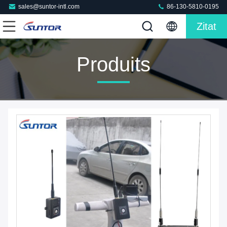
sales@suntor-intl.com
86-130-5810-0195
Zitat
Produits