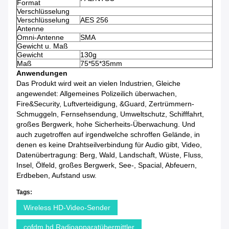
Format
Verschlüsselung
Verschlüsselung
AES 256
Antenne
Omni-Antenne
SMA
Gewicht u. Maß
Gewicht
130g
Maß
75*55*35mm
Anwendungen
Das Produkt wird weit an vielen Industrien, Gleiche
angewendet: Allgemeines Polizeilich überwachen,
Fire&Security, Luftverteidigung, &Guard, Zertrümmern-
Schmuggeln, Fernsehsendung, Umweltschutz, Schifffahrt,
großes Bergwerk, hohe Sicherheits-Überwachung. Und
auch zugetroffen auf irgendwelche schroffen Gelände, in
denen es keine Drahtseilverbindung für Audio gibt, Video,
Datenübertragung: Berg, Wald, Landschaft, Wüste, Fluss,
Insel, Ölfeld, großes Bergwerk, See-, Spacial, Abfeuern,
Erdbeben, Aufstand usw.
Tags:
Wireless HD-Video-Sender
cofdm hd Radioapparatübermittler