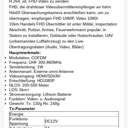
H.264, ist, FHD-Video zu senden.
FHD, die drahtloser Videoübermittlerempfänger an hdmi
HdsDI Überwachungskamera anschließen kann, um zu
übertragen, empfangen FHD 1080P, Video 1080I.
10km Handels FHD Übermittler ist unter Militär, inspectation
Abschnitt, Polizei, Armee, Feuerwehrmann populär, in
Station zu installieren, Gebäude oder Hubschrauber, UAV
(unbemanntes Luftfahrzeug) zu den Live-
Übertragungsdaten (Audio, Video, Bilder)
Hauptmerkmale:
Modulation: COFDM
Frequenz: UHF 300-860MHz
Sendeleistung: 1W
Antennenart: Externe omni Antenne
Videoeingang: HDMI/SDI/AV
Entschließung: HD1080P
NLOS: 200-500 Meter
LOS: 5km+
Stromversorgung: Lithium-Batterie
Funktion: Video- u. Audiosignal
Gewicht: Tx: 130g Rx: 248g
Tx-Parameter
Energie
Funktions-
DC12V
Spannung