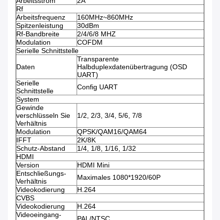
Arbeitsstrom
2A
Rf
Arbeitsfrequenz
160MHz~860MHz
Spitzenleistung
30dBm
Rf-Bandbreite
2/4/6/8 MHZ
Modulation
COFDM
Serielle Schnittstelle
Transparente
Daten
Halbduplexdatenübertragung (OSD
UART)
Serielle
Config UART
Schnittstelle
System
Gewinde
verschlüsseln Sie
1/2, 2/3, 3/4, 5/6, 7/8
Verhältnis
Modulation
QPSK/QAM16/QAM64
IFFT
2K/8K
Schutz-Abstand
1/4, 1/8, 1/16, 1/32
HDMI
Version
HDMI Mini
Entschließungs-
Maximales 1080*1920/60P
Verhältnis
Videokodierung
H.264
CVBS
Videokodierung
H.264
Videoeingang-
PAL/NTSC