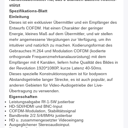
stützt
Spezifikations-Blatt
Einleitung
Dieses ist ein exklusiver Übermittler und ein Empfänger des
Entwurfs COFDM. Hat einen Charakter der geringer
Energie, kleines Maß auf dem Übermittler, und wir stellen
mehr angemessene Vergütungen zur Verfügung, um ihn
intuitiver und natürlich zu machen. Kodierungsformat des
Gebrauches H.264 und Modulation COFDM (kodierte
orthogonale Frequenzmehrkanalausrüstung) mit dem
Empfänger mit 4 Kanälen, liefern hohe Qualität des Bildes in
der Revolution 1920*1080P, kurze Latenz 40-50ms.
Dieses spezielle Konstruktionssystem ist für bodyworn
Abstandsgetriebe langer Strecke, es ist auch populär, auf
anderen Gebieten für Video-Audiogetriebe der Live-
Übertragung zu verwenden.
Eigenschaften
Leistungsabgabe Rf-1-5W justierbar
HD-SDI/HDMI und BNC-Input
COFDM-Modulation, Stabilitätssignal
Bandbreite 2/2.5/4/8MHz justierbar
HD u. zusammengesetzter Videoeingang
Ausgeglichener Stereoaudioinput.