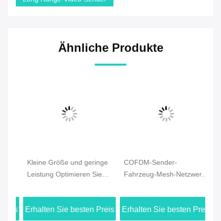
Ähnliche Produkte
Kleine Größe und geringe
COFDM-Sender-
Tr
Leistung Optimieren Sie
Fahrzeug-Mesh-Netzwerk-
fü
Drohnen-Mesh-Radio mit
Funkgerät, 2U Rack-
Vi
schneller Bereitstellung
Montage, unterstützt
Ad
eis
Erhalten Sie besten Preis
Erhalten Sie besten Preis
Er
und Fernverbindung
drahtlose Kommunikation