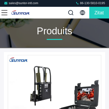
sales@suntor-intl.com
86-130-5810-0195
Zitat
Produits