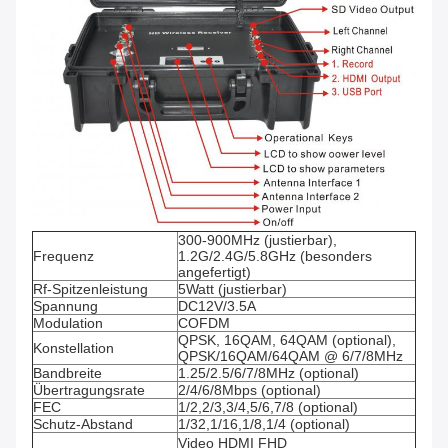
300-900MHz (justierbar),
Frequenz
1.2G/2.4G/5.8GHz (besonders
angefertigt)
Rf-Spitzenleistung
5Watt (justierbar)
Spannung
DC12V/3.5A
Modulation
COFDM
QPSK, 16QAM, 64QAM (optional),
Konstellation
QPSK/16QAM/64QAM @ 6/7/8MHz
Bandbreite
1.25/2.5/6/7/8MHz (optional)
Übertragungsrate
2/4/6/8Mbps (optional)
FEC
1/2,2/3,3/4,5/6,7/8 (optional)
Schutz-Abstand
1/32,1/16,1/8,1/4 (optional)
Video HDMI FHD