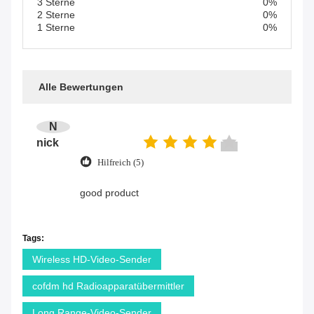
3 Sterne
0%
2 Sterne
0%
1 Sterne
0%
Alle Bewertungen
N
nick
Hilfreich (5)
good product
Tags:
Wireless HD-Video-Sender
cofdm hd Radioapparatübermittler
Long Range-Video-Sender