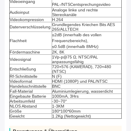
Videoeingang
PAL-/NTSCentsprechungsvideo
Analoge linke und rechte
Audioinput
Stereokanäle
Videokompression
H.264
Grundlegendes Kriechen Bits AES
Datenverschlüsselung
265/ALLTECH
≤2dB (innerhalb des vollen
Flachheit
Frequenzbereichs),
≤0.5dB (innerhalb 8MHz)
Fördermaschine
2K, 8K
1Vp-p@75 Ω, NTSC/PAL
Videosignal
anpassungsfähig
720×576 (KAMERAD), 720×480
Entschließung
(NTSC)
Rf-Schnittstelle
N (F)
Videoformat
HDMI (1080P) und PAL/NTSC
Handelsschnittstelle
BNC
Fall-Material
Aluminiumlegierung, wasserdicht
Eingebaute Batterie
1000mA, 3Hrs
Arbeitsumfeld
-30~70°
NLOS Abstand
1-3KM
Größe
180*100*60mm
Gewicht
1.2Kg (Nettogewicht)