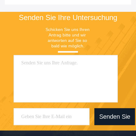
ohne zentrales Gateway
Senden Sie Ihre Untersuchung
Schicken Sie uns Ihren 
Antrag bitte und wir 
antworten auf Sie so 
bald wie möglich.
Senden Sie