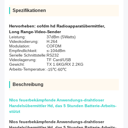
Spezifikationen
Hervorheben:
cofdm hd Radioapparatübermittler
,
Long Range-Video-Sender
Leistung:
37dBm (5Watts)
Videokodierung:
H.264
Modulation:
COFDM
Empfindlichkeit:
≤-104dBm
Serielle Schnittstelle:
RS232
Videolagerung:
TF Card/USB
Gewicht:
TX 1.6KG/RX 2.2KG
Arbeits-Temperatue:
-15℃-60℃
Beschreibung
Nlos feuerbekämpfende Anwendungs-drahtloser
Handelsübermittler Hd, das 5 Stunden Batterie-Arbeits-
stützt
Nlos feuerbekämpfende Anwendungs-drahtloser
Handelsübermittler Hd, das 5 Stunden Batterie-Arbeits-