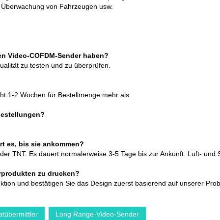
 Überwachung von Fahrzeugen usw.
osen Video-COFDM-Sender haben?
alität zu testen und zu überprüfen.
cht 1-2 Wochen für Bestellmenge mehr als
estellungen?
rt es, bis sie ankommen?
 TNT. Es dauert normalerweise 3-5 Tage bis zur Ankunft. Luft- und See
rprodukten zu drucken?
duktion und bestätigen Sie das Design zuerst basierend auf unserer Pro
tübermittler
Long Range-Video-Sender