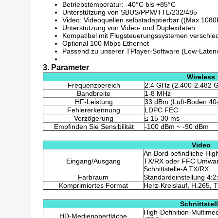
Betriebstemperatur: -40°C bis +85°C
Unterstützung von SBUS/PPM/TTL/232/485
Video: Videoquellen selbstadaptierbar ((Max 1080P
Unterstützung von Video- und Duplexdaten
Kompatibel mit Flugsteuerungssystemen verschi
Optional 100 Mbps Ethernet
Passend zu unserer TPlayer-Software (Low-Laten
3. Parameter
Wireless
Frequenzbereich
2.4 GHz (2.400-2.482 
Bandbreite
1-8 MHz
HF-Leistung
33 dBm (Luft-Boden 40
Fehlererkennung
LDPC FEC
Verzögerung
≤ 15-30 ms
Empfinden Sie Sensibilität
-100 dBm ~ -90 dBm
Video
An Bord befindliche High
Eingang/Ausgang
TX/RX oder FFC Umwandl
Schnittstelle-A TX/RX
Farbraum
Standardeinstellung 4:2:0
Komprimiertes Format
Herz-Kreislauf, H.265, 
Schnittstel
High-Definition-Multimed
HD-Medienoberfläche