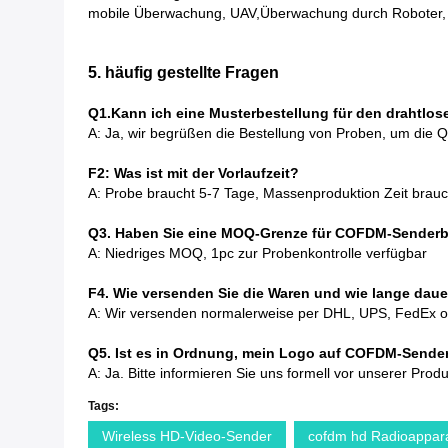
mobile Überwachung, UAV,Überwachung durch Roboter,
5. häufig gestellte Fragen
Q1.
Kann ich eine Musterbestellung für den drahtl
A: Ja, wir begrüßen die Bestellung von Proben, um die Qu
F2: Was ist mit der Vorlaufzeit?
A: Probe braucht 5-7 Tage, Massenproduktion Zeit brau
Q3. Haben Sie eine MOQ-Grenze für COFDM-Senderb
A: Niedriges MOQ, 1pc zur Probenkontrolle verfügbar
F4. Wie versenden Sie die Waren und wie lange daue
A: Wir versenden normalerweise per DHL, UPS, FedEx oder
Q5. Ist es in Ordnung, mein Logo auf COFDM-Sende
A: Ja. Bitte informieren Sie uns formell vor unserer Pro
Tags:
Wireless HD-Video-Sender
cofdm hd Radioappara