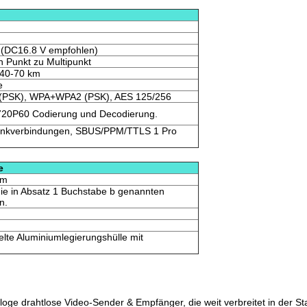
 (DC16.8 V empfohlen)
n Punkt zu Multipunkt
 40-70 km
e
PSK), WPA+WPA2 (PSK), AES 125/256
720P60 Codierung und Decodierung.
Funkverbindungen, SBUS/PPM/TTLS 1 Pro
e
mm
ie in Absatz 1 Buchstabe b genannten
n.
lte Aluminiumlegierungshülle mit
ge drahtlose Video-Sender & Empfänger, die weit verbreitet in der St