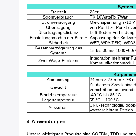
System
Startzeit
25er
Stromverbrauch
TX:10Watt/Rx:7Watt
Stromversorgung
Gleichspannung 7-18 V
Übertragung
von Punkt zu Punkt / vo
Übertragungsdistanz
Luft-Boden-Verbindung
Einstellungsmodus der Bitrate
Anpassung der Softwar
Sicherheit
WEP, WPA(PSK), WPA2(
Gesamtverzögerung des
15 bis 30 ms 1080P60/
Systems
Integration mehrerer 
Zwei-Wege-Funktion
Kommunikationsmodul.
Körperlich
Abmessung
24 mm × 73 mm × 76 
Zu diesem Zweck sind d
Gewicht
Vorschriften anzuwende
Betriebstemperatur
-40 °C bis 85 °C
Lagertemperatur
55 °C ~ 100 °C
CNC-Technologie/ doppe
Aussehen
wasserdichtem Design
4. Anwendungen
Unsere wichtigsten Produkte sind COFDM, TDD und analo