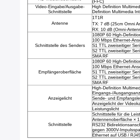
(FFC)
Video-Eingabe/Ausgabe-
High Definition Multime
Schnittstelle
Definition Multimedia 
1T1R
Antenne
TX: 7 dB (25cm Omni A
RX: 10 dB (Omni-Anten
1080P 60 High-Definitio
100 Mbps Ethernet-Ans
Schnittstelle des Senders
S1 TTL zweiseitiger Ser
S2 TTL zweiseitiger Ser
SMA RF
1080P 60 High-Definitio
100 Mbps Ethernet-Ans
Empfängeroberfläche
S1 TTL zweiseitiger Ser
S2 TTL zweiseitiger Ser
SMA RF
High-Definition Multimed
Eingangs-/Ausgangsanze
Anzeigelicht
Sende- und Empfangsle
Anzeigelicht der Videok
Leistungslicht
Schnittstelle für die Le
Antennenoberfläche × 1
Schnittstelle
RS232 Bidirektionsansch
gegen 3000V-Impulssp
Ethernet auf USB / RJ4