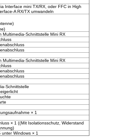
dia Interface mini TX/RX, oder FFC in High
Interface-A RX/TX umwandeln
ntenne)
ne)
n Multimedia-Schnittstelle Mini RX
chluss
ienabschluss
ienabschluss
n Multimedia-Schnittstelle Mini RX
chluss
ienabschluss
ienabschluss
ia-Schnittstelle
igerlicht
uchte
arte
istungsaufnahme × 1
luss × 1 ((Mit Isolationsschutz, Widerstand
annung)
5 unter Windows × 1