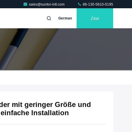
sales@suntor-intl.com
86-130-5810-0195
Zitat
German
r mit geringer Größe und
einfache Installation