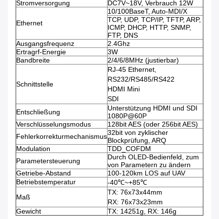
Stromversorgung
DC7V~18V, Verbrauch 12W
10/100BaseT, Auto-MDI/X
TCP, UDP, TCP/IP, TFTP, ARP,
Ethernet
ICMP, DHCP, HTTP, SNMP,
FTP, DNS
Ausgangsfrequenz
2.4Ghz
Ertragrf-Energie
3W
Bandbreite
2/4/6/8MHz (justierbar)
RJ-45 Ethernet,
RS232/RS485/RS422
Schnittstelle
HDMI Mini
SDI
Unterstützung HDMI und SDI
Entschließung
1080P@60P
Verschlüsselungsmodus
128bit AES (oder 256bit AES)
32bit von zyklischer
Fehlerkorrekturmechanismus
Blockprüfung, ARQ
Modulation
TDD_COFDM
Durch OLED-Bedienfeld, zum
Parametersteuerung
von Parametern zu ändern
Getriebe-Abstand
100-120km LOS auf UAV
Betriebstemperatur
-40℃~+85℃
TX: 76x73x44mm
Maß
RX: 76x73x23mm
Gewicht
TX: 14251g, RX: 146g