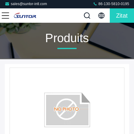
sales@suntor-intl.com
86-130-5810-0195
Zitat
Produits