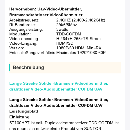
Hervorheben:
Uav-Video-Übermittler
,
Brummendrahtloser Videoübermittler
Arbeitsfrequenz:
2.4GHZ (2.400-2.482GHz)
Rf-Bandbreite:
2/4/6/8Mhz
Ausgangsleistung:
3watts
Modulation:
TDD-COFDM
Video-encoding:
H.264+H.265+TS-Strom
Video-Eingang:
HDMI/SDI
Version:
1080P/60 HDMI Mini-RX
Entschließungsverhältnis:
Maximales 1920*1080 60P
Beschreibung
Lange Strecke Solider-Brummen-Videoübermittler,
drahtloser Video-Audioübermittler COFDM UAV
Lange Strecke Solider-Brummen-Videoübermittler,
drahtloser Video-Audioübermittler COFDM UAV
Leistungsblatt
Einleitung
ST100HPT ist voll- Duplexvideotransceiver TDD COFDM ist
das neue sich entwickelnde Produkt von SUNTOR