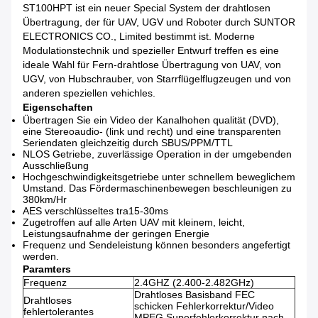
ST100HPT ist ein neuer Special System der drahtlosen
Übertragung, der für UAV, UGV und Roboter durch SUNTOR
ELECTRONICS CO., Limited bestimmt ist. Moderne
Modulationstechnik und spezieller Entwurf treffen es eine
ideale Wahl für Fern-drahtlose Übertragung von UAV, von
UGV, von Hubschrauber, von Starrflügelflugzeugen und von
anderen speziellen vehichles.
Eigenschaften
Übertragen Sie ein Video der Kanalhohen qualität (DVD),
eine Stereoaudio- (link und recht) und eine transparenten
Seriendaten gleichzeitig durch SBUS/PPM/TTL
NLOS Getriebe, zuverlässige Operation in der umgebenden
Ausschließung
Hochgeschwindigkeitsgetriebe unter schnellem beweglichem
Umstand. Das Fördermaschinenbewegen beschleunigen zu
380km/Hr
AES verschlüsseltes tra15-30ms
Zugetroffen auf alle Arten UAV mit kleinem, leicht,
Leistungsaufnahme der geringen Energie
Frequenz und Sendeleistung können besonders angefertigt
werden.
Paramters
Frequenz
2.4GHZ (2.400-2.482GHz)
Drahtloses Basisband FEC
Drahtloses
schicken Fehlerkorrektur/Video
fehlertolerantes
MPEG Superfehlerkorrektur nach