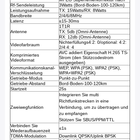
Rf-Sendeleistung
3Watts (Bord-Boden-100-120km)
Leistungsaufnahme
TX: 15Watts/RX: 8Watts
Bandbreite
2/4/6/8MHz
Latenz
≤15-30ms
1T1R
Antenne
TX: 5db (Omni-Antenne)
RX: 12db (Omni-Antenne)
Nichterfüllungs4:2: 0/optional: 4:2:
Videofarbraum
2/4:4: 4
AVC addiert Eigenschaft H.265 TS-
Komprimiertes
Strom (den Stützcodestrom
Videoformat
ausgegeben)
Kommunikationskanal-
WEP, WPA (PSK), WPA2 (PSK),
Verschlüsselung
WPA+WPA2 (PSK)
Getriebe-Modus
Punkt-zu-Punkt
Getriebe-Abstand
Bord-Boden-100-120km
Startzeit
25s
Integrieren Sie multi
Richtfunkstrecken in eine
Zweiwegfunktion
Verbindung, um zu übertragen und
zu empfangen
Stützen Sie SBUS/PPM/TTL
Verbinden Sie
≤1s
Wiederaufbauenzeit
TDMA-Modulation
Downlink QPSK/Uplink BPSK