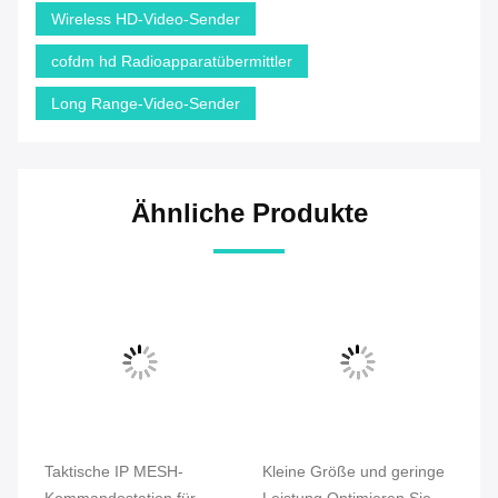
Wireless HD-Video-Sender
cofdm hd Radioapparatübermittler
Long Range-Video-Sender
Ähnliche Produkte
Taktische IP MESH-
Kleine Größe und geringe
C