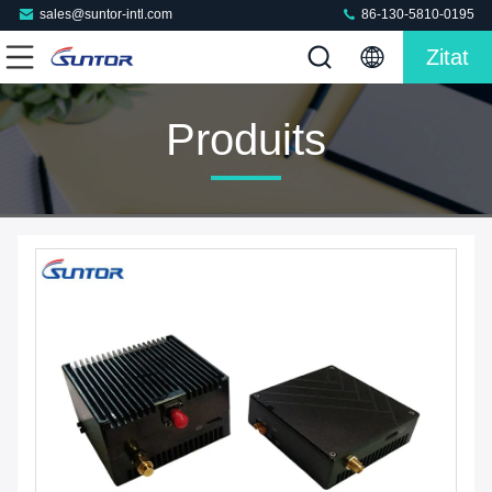
sales@suntor-intl.com
86-130-5810-0195
Zitat
Produits