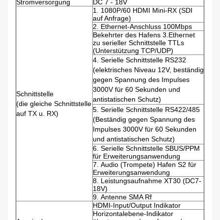
Stromversorgung
DC 7 - 18V
1.
1080P/60 HDMI Mini-RX (SDI
auf Anfrage)
2.
Ethernet-Anschluss 100Mbps
Bekehrter des Hafens 3.Ethernet
zu serieller Schnittstelle TTLs
(Unterstützung TCP/UDP)
4.
Serielle Schnittstelle RS232
(elektrisches Niveau 12V, beständig
gegen Spannung des Impulses
3000V für 60 Sekunden und
Schnittstelle
antistatischen Schutz)
(die gleiche Schnittstelle
5.
Serielle Schnittstelle RS422/485
auf TX u. RX)
(Beständig gegen Spannung des
Impulses 3000V für 60 Sekunden
und antistatischen Schutz)
6.
Serielle Schnittstelle SBUS/PPM
für Erweiterungsanwendung
7.
Audio (Trompete) Hafen S2 für
Erweiterungsanwendung
8.
Leistungsaufnahme XT30 (DC7-
18V)
9.
Antenne SMA Rf
HDMI-Input/Output Indikator
Horizontalebene-Indikator