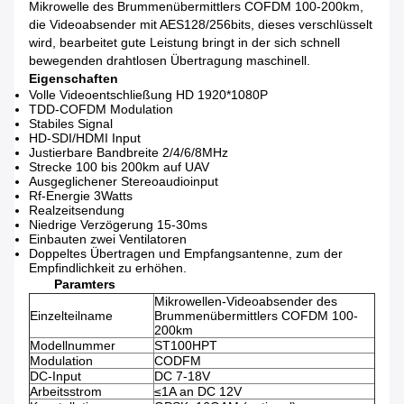
Mikrowelle des Brummenübermittlers COFDM 100-200km,
die Videoabsender mit AES128/256bits, dieses verschlüsselt
wird, bearbeitet gute Leistung bringt in der sich schnell
bewegenden drahtlosen Übertragung maschinell.
Eigenschaften
Volle Videoentschließung HD 1920*1080P
TDD-COFDM Modulation
Stabiles Signal
HD-SDI/HDMI Input
Justierbare Bandbreite 2/4/6/8MHz
Strecke 100 bis 200km auf UAV
Ausgeglichener Stereoaudioinput
Rf-Energie 3Watts
Realzeitsendung
Niedrige Verzögerung 15-30ms
Einbauten zwei Ventilatoren
Doppeltes Übertragen und Empfangsantenne, zum der
Empfindlichkeit zu erhöhen.
Paramters
Mikrowellen-Videoabsender des
Einzelteilname
Brummenübermittlers COFDM 100-
200km
Modellnummer
ST100HPT
Modulation
CODFM
DC-Input
DC 7-18V
Arbeitsstrom
≤1A an DC 12V