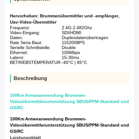
Hervorheben:
Brummenübermittler und -empfänger
,
Uav-Video-Übermittler
Frequenz:
2.4G-2.482Ghz
Video-Eingang:
SDI/HDMI
Daten:
Duplexdatenübertragen
Rate Seria Baut:
115200BPS
Serielle Schnittstelle:
Double
Ethernet:
100Mbps
Latenz:
15-30ms
BETRIEBSTEMPERATUR:
-40°C | 85°C
Beschreibung
100Km Armeeanwendung Brummen-
Videoübermittlerunterstützung SBUS/PPM-Standard und
GS/RC
100Km Armeeanwendung Brummen-
Videoübermittlerunterstützung SBUS/PPM-Standard und
GS/RC
Leistungsblatt