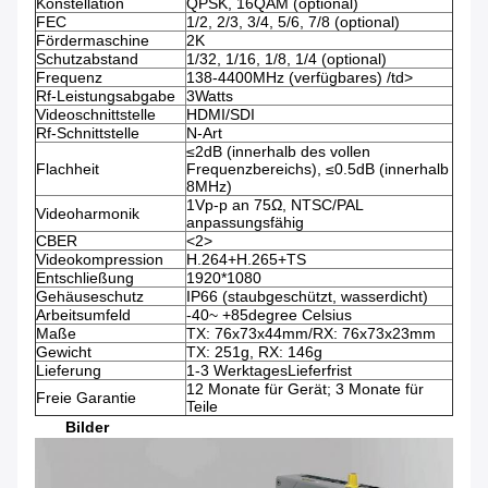
Konstellation
QPSK, 16QAM (optional)
FEC
1/2, 2/3, 3/4, 5/6, 7/8 (optional)
Fördermaschine
2K
Schutzabstand
1/32, 1/16, 1/8, 1/4 (optional)
Frequenz
138-4400MHz (verfügbares) /td>
Rf-Leistungsabgabe
3Watts
Videoschnittstelle
HDMI/SDI
Rf-Schnittstelle
N-Art
≤2dB (innerhalb des vollen
Flachheit
Frequenzbereichs), ≤0.5dB (innerhalb
8MHz)
1Vp-p an 75Ω, NTSC/PAL
Videoharmonik
anpassungsfähig
CBER
<2>
Videokompression
H.264+H.265+TS
Entschließung
1920*1080
Gehäuseschutz
IP66 (staubgeschützt, wasserdicht)
Arbeitsumfeld
-40~ +85degree Celsius
Maße
TX: 76x73x44mm/RX: 76x73x23mm
Gewicht
TX: 251g, RX: 146g
Lieferung
1-3 WerktagesLieferfrist
12 Monate für Gerät; 3 Monate für
Freie Garantie
Teile
Bilder