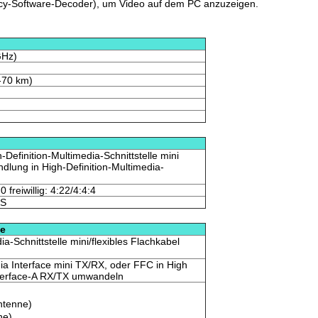
cy-Software-Decoder), um Video auf dem PC anzuzeigen.
GHz)
-70 km)
-Definition-Multimedia-Schnittstelle mini
ung in High-Definition-Multimedia-
 freiwillig: 4:22/4:4:4
TS
le
ia-Schnittstelle mini/flexibles Flachkabel
dia Interface mini TX/RX, oder FFC in High
Interface-A RX/TX umwandeln
ntenne)
ne)