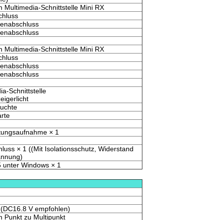
n Multimedia-Schnittstelle Mini RX
chluss
ienabschluss
ienabschluss
n Multimedia-Schnittstelle Mini RX
chluss
ienabschluss
ienabschluss
ia-Schnittstelle
igerlicht
uchte
arte
istungsaufnahme × 1
luss × 1 ((Mit Isolationsschutz, Widerstand
annung)
5 unter Windows × 1
 (DC16.8 V empfohlen)
n Punkt zu Multipunkt