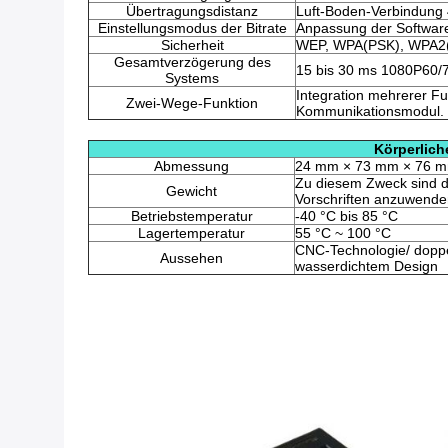
Übertragungsdistanz
Luft-Boden-Verbindung
Einstellungsmodus der Bitrate
Anpassung der Softwar
Sicherheit
WEP, WPA(PSK), WPA2(
Gesamtverzögerung des
15 bis 30 ms 1080P60/
Systems
Integration mehrerer 
Zwei-Wege-Funktion
Kommunikationsmodul.
Körperlich
Abmessung
24 mm × 73 mm × 76 
Zu diesem Zweck sind d
Gewicht
Vorschriften anzuwende
Betriebstemperatur
-40 °C bis 85 °C
Lagertemperatur
55 °C ~ 100 °C
CNC-Technologie/ doppe
Aussehen
wasserdichtem Design