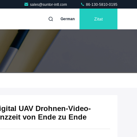
sales@suntor-intl.com
86-130-5810-0195
Zitat
German
gital UAV Drohnen-Video-
enzzeit von Ende zu Ende