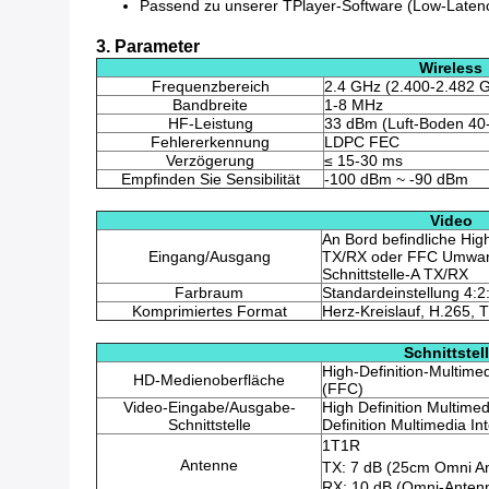
Passend zu unserer TPlayer-Software (Low-Laten
3. Parameter
Wireless
Frequenzbereich
2.4 GHz (2.400-2.482 
Bandbreite
1-8 MHz
HF-Leistung
33 dBm (Luft-Boden 40
Fehlererkennung
LDPC FEC
Verzögerung
≤ 15-30 ms
Empfinden Sie Sensibilität
-100 dBm ~ -90 dBm
Video
An Bord befindliche High
Eingang/Ausgang
TX/RX oder FFC Umwandl
Schnittstelle-A TX/RX
Farbraum
Standardeinstellung 4:2:0
Komprimiertes Format
Herz-Kreislauf, H.265, 
Schnittstel
High-Definition-Multimed
HD-Medienoberfläche
(FFC)
Video-Eingabe/Ausgabe-
High Definition Multime
Schnittstelle
Definition Multimedia 
1T1R
Antenne
TX: 7 dB (25cm Omni A
RX: 10 dB (Omni-Anten