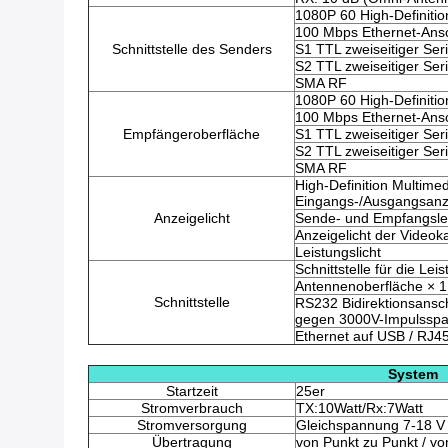
1080P 60 High-Definitio
100 Mbps Ethernet-Ans
Schnittstelle des Senders
S1 TTL zweiseitiger Ser
S2 TTL zweiseitiger Ser
SMA RF
1080P 60 High-Definitio
100 Mbps Ethernet-Ans
Empfängeroberfläche
S1 TTL zweiseitiger Ser
S2 TTL zweiseitiger Ser
SMA RF
High-Definition Multimed
Eingangs-/Ausgangsanze
Anzeigelicht
Sende- und Empfangsle
Anzeigelicht der Videok
Leistungslicht
Schnittstelle für die Le
Antennenoberfläche × 1
Schnittstelle
RS232 Bidirektionsansch
gegen 3000V-Impulssp
Ethernet auf USB / RJ4
System
Startzeit
25er
Stromverbrauch
TX:10Watt/Rx:7Watt
Stromversorgung
Gleichspannung 7-18 V
Übertragung
von Punkt zu Punkt / vo