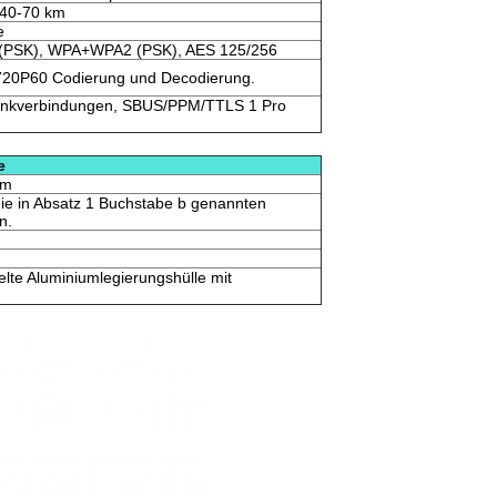
 40-70 km
e
PSK), WPA+WPA2 (PSK), AES 125/256
720P60 Codierung und Decodierung.
Funkverbindungen, SBUS/PPM/TTLS 1 Pro
e
mm
ie in Absatz 1 Buchstabe b genannten
n.
lte Aluminiumlegierungshülle mit