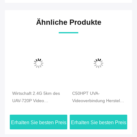
Ähnliche Produkte
Wirtschaft 2.4G 5km des
C50HPT UVA-
C5
UAV-720P Video
Videoverbindung Hersteller
Wi
Brummen-
COFDM Videoübertrager
Da
Videoübermittler-HDMI u.
Daten- und
50
eis
Erhalten Sie besten Preis
Erhalten Sie besten Preis
Er
Duplexdatenverbindung
Videoübertragungssystem
Be
Üb