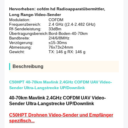
Hervorheben:
cofdm hd Radioapparatübermittler
,
Long Range-Video-Sender
Modulation:
COFDM
Frequenzbereich:
2.4 GHz ((2.4-2.482 GHz)
Rf-Sendeleistung:
33dBm
Übertragungsbereich:
Bord-Boden-40-70km
Bandbreite:
2/4/6/8MHz
Verzögerung:
≤15-30ms
Abmessung:
76x73x24mm
Gewicht:
TX: 146 g RX: 146 g
Beschreibung
C50HPT 40-70km Mavlink 2.4GHz COFDM UAV Video-
Sender Ultra-Langstrecke UP/Downlink
40-70km Mavlink 2.4GHz COFDM UAV Video-
Sender Ultra-Langstrecke UP/Downlink
C50HPT Drohnen Video-Sender und Empfänger
spezifisch...