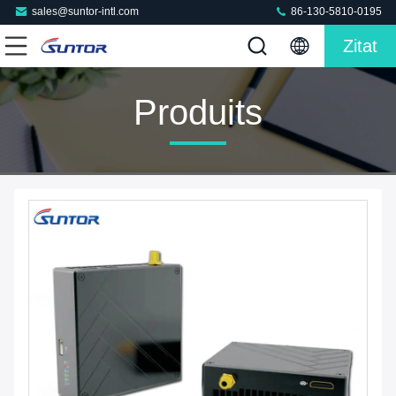
sales@suntor-intl.com
86-130-5810-0195
Zitat
Produits