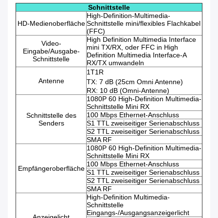
Schnittstelle
High-Definition-Multimedia-
HD-Medienoberfläche
Schnittstelle mini/flexibles Flachkabel
(FFC)
High Definition Multimedia Interface
Video-
mini TX/RX, oder FFC in High
Eingabe/Ausgabe-
Definition Multimedia Interface-A
Schnittstelle
RX/TX umwandeln
1T1R
Antenne
TX: 7 dB (25cm Omni Antenne)
RX: 10 dB (Omni-Antenne)
1080P 60 High-Definition Multimedia-
Schnittstelle Mini RX
100 Mbps Ethernet-Anschluss
Schnittstelle des
Senders
S1 TTL zweiseitiger Serienabschluss
S2 TTL zweiseitiger Serienabschluss
SMA RF
1080P 60 High-Definition Multimedia-
Schnittstelle Mini RX
100 Mbps Ethernet-Anschluss
Empfängeroberfläche
S1 TTL zweiseitiger Serienabschluss
S2 TTL zweiseitiger Serienabschluss
SMA RF
High-Definition Multimedia-
Schnittstelle
Eingangs-/Ausgangsanzeigerlicht
Anzeigelicht