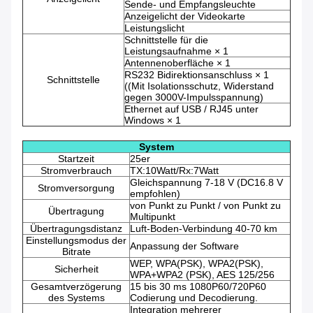
Sende- und Empfangsleuchte
Anzeigelicht der Videokarte
Leistungslicht
Schnittstelle für die
Leistungsaufnahme × 1
Antennenoberfläche × 1
RS232 Bidirektionsanschluss × 1
Schnittstelle
((Mit Isolationsschutz, Widerstand
gegen 3000V-Impulsspannung)
Ethernet auf USB / RJ45 unter
Windows × 1
System
Startzeit
25er
Stromverbrauch
TX:10Watt/Rx:7Watt
Gleichspannung 7-18 V (DC16.8 V
Stromversorgung
empfohlen)
von Punkt zu Punkt / von Punkt zu
Übertragung
Multipunkt
Übertragungsdistanz
Luft-Boden-Verbindung 40-70 km
Einstellungsmodus der
Anpassung der Software
Bitrate
WEP, WPA(PSK), WPA2(PSK),
Sicherheit
WPA+WPA2 (PSK), AES 125/256
Gesamtverzögerung
15 bis 30 ms 1080P60/720P60
des Systems
Codierung und Decodierung.
Integration mehrerer