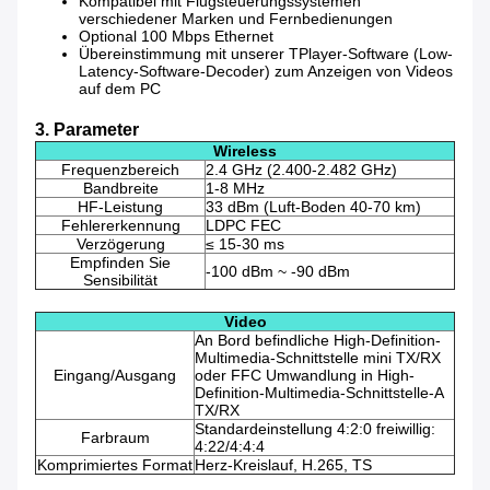
Kompatibel mit Flugsteuerungssystemen
verschiedener Marken und Fernbedienungen
Optional 100 Mbps Ethernet
Übereinstimmung mit unserer TPlayer-Software (Low-
Latency-Software-Decoder) zum Anzeigen von Videos
auf dem PC
3. Parameter
Wireless
Frequenzbereich
2.4 GHz (2.400-2.482 GHz)
Bandbreite
1-8 MHz
HF-Leistung
33 dBm (Luft-Boden 40-70 km)
Fehlererkennung
LDPC FEC
Verzögerung
≤ 15-30 ms
Empfinden Sie
-100 dBm ~ -90 dBm
Sensibilität
Video
An Bord befindliche High-Definition-
Multimedia-Schnittstelle mini TX/RX
Eingang/Ausgang
oder FFC Umwandlung in High-
Definition-Multimedia-Schnittstelle-A
TX/RX
Standardeinstellung 4:2:0 freiwillig:
Farbraum
4:22/4:4:4
Komprimiertes Format
Herz-Kreislauf, H.265, TS