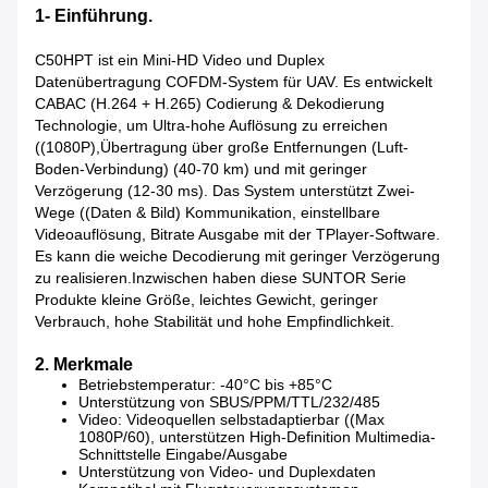
1- Einführung.
C50HPT ist ein Mini-HD Video und Duplex
Datenübertragung COFDM-System für UAV. Es entwickelt
CABAC (H.264 + H.265) Codierung & Dekodierung
Technologie, um Ultra-hohe Auflösung zu erreichen
((1080P),Übertragung über große Entfernungen (Luft-
Boden-Verbindung) (40-70 km) und mit geringer
Verzögerung (12-30 ms). Das System unterstützt Zwei-
Wege ((Daten & Bild) Kommunikation, einstellbare
Videoauflösung, Bitrate Ausgabe mit der TPlayer-Software.
Es kann die weiche Decodierung mit geringer Verzögerung
zu realisieren.Inzwischen haben diese SUNTOR Serie
Produkte kleine Größe, leichtes Gewicht, geringer
Verbrauch, hohe Stabilität und hohe Empfindlichkeit.
2. Merkmale
Betriebstemperatur: -40°C bis +85°C
Unterstützung von SBUS/PPM/TTL/232/485
Video: Videoquellen selbstadaptierbar ((Max
1080P/60), unterstützen High-Definition Multimedia-
Schnittstelle Eingabe/Ausgabe
Unterstützung von Video- und Duplexdaten