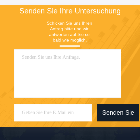
Senden Sie Ihre Untersuchung
Schicken Sie uns Ihren 
Antrag bitte und wir 
antworten auf Sie so 
bald wie möglich.
Senden Sie