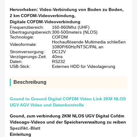
Hervorheben:
Video-Verbindung von Boden zu Boden
,
2 km COFDM-Videoverbindung
,
Digitale COFDM-Videoverbindung
Frequenzbereich:
160-860Mhz (UHF)
Übertragungsbereich:
300-500meters (NLOS)
Technologie:
COFDM
Hochauflösende Multimedia schließen
Videoformate:
1080P/60Hz/NTSC/PAL an
Stromversorgung:
DC12V
Verzögerungs-Zeit:
40ms
Daten:
RS232
USB-Stick:
Externes HDD für Videolagerung
Beschreibung
Gound to Ground Digital COFDM Video Link 2KM NLOS
UGV AGV Video und Datenkontrolle
Gound, zum verbindung 2KM NLOS UGV Digital Cofdm
Videoagv-Videos und der Speicherverwaltung zu reiben
Spezifikt.-Blatt
Einleitung