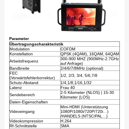
Parameter
Übertragungscharakteristik
Modulation
COFDM
Konstellation
QPSK (4QAM), 16QAM, 64QAM
300-900 MHZ (900MHz-2.7GHz
Arbeitsfrequenz
auf Anfrage)
Bandbreite
2/4/6/7/8MHz (optional)
FEC
1/2, 2/3, 3/4, 5/6,7/8
(Vorwärtsfehlerkorrektur)
Schutz-Abstand
1/4,1/8,1/16,1/32
Latenz
Frau 40
2-5 Kilometer (NLOS) | 15-30
Sendebereich
Kilometer (LOS)
Daten-Eigenschaften
Mini-HDMI (Unterstützung
Videoeingang
1080P/1080i/720P/720i…)
/HANDELS (NTSC/PAL…)
Videokompression
H.264
Rf-Schnittstelle
SMA