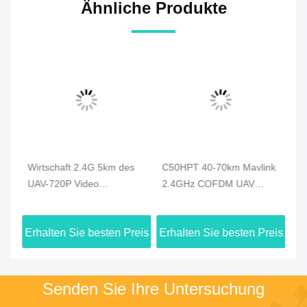
Ähnliche Produkte
Wirtschaft 2.4G 5km des
C50HPT 40-70km Mavlink
C
UAV-720P Video
2.4GHz COFDM UAV
Vi
Brummen-
Video-Sender Ultra-
CO
Videoübermittler-HDMI u.
Langstrecke UP/Downlink
Da
eis
Erhalten Sie besten Preis
Erhalten Sie besten Preis
Er
Duplexdatenverbindung
Vi
Senden Sie Ihre Untersuchung