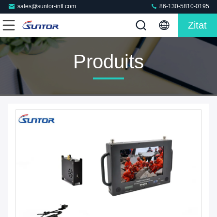
sales@suntor-intl.com
86-130-5810-0195
Zitat
Produits