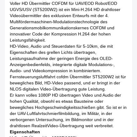
Voller HD Übermittler COFDM für UAV/EOD Robot/EOD
UGVS/USV (ST5200W2) ist ein Mini-H.264 HD drahtloser
Videoübermittler des exklusiven Entwurfs mit der 4.
Multifördermaschinen-Modulationstechnologie des
Generationsmobilkommunikationskernes COFDM und
innovativer Code der Kompression H.264 der hohen
Leistungsfähigkeit.
HD-Video, Audio und Steuerdaten für 5-10km, die mit
Eigenschaften des grellen Lichts übertragen,
Leistungsaufnahme der geringen Energie des OLED-
Anzeigenbedienfelds, integrierte digitale Modulations-,
Audio- und Videokompression in kombiniertem.
Fernsteuerungsluftfahrt cofdm Übermittler ST5200W2 ist für
bewegliches Bild, HD-Video passend, und er bringt in der
NLOS digitalen Video-Übertragung gute Leistung.
Er kann volles 1080P HD übertragen Video und Audio der
hohen Qualität, obwohl es etwas Bausteine oder
bewegliches Hochgeschwindigkeitsschießen gibt. So ist er in
der UAV-Luftfahrtschmierfilmbildung, im Militär, in der
verborgenen Untersuchung, im Bildmonitor und in der
drahtlosen RealzeitVideo-Übertragung weit verbreitet.
Eigenschaften