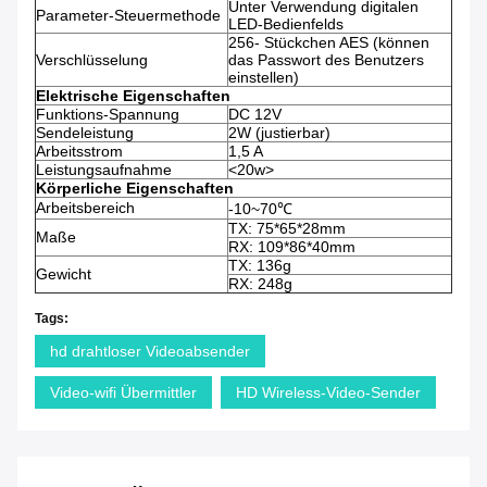
Unter Verwendung digitalen
Parameter-Steuermethode
LED-Bedienfelds
256-
Stückchen AES (können
Verschlüsselung
das Passwort des Benutzers
einstellen)
Elektrische Eigenschaften
Funktions-Spannung
DC 12V
Sendeleistung
2W (justierbar)
Arbeitsstrom
1,5 A
Leistungsaufnahme
<20w>
Körperliche Eigenschaften
Arbeitsbereich
-10~70℃
TX: 75*65*28mm
Maße
RX: 109*86*40mm
TX: 136g
Gewicht
RX: 248g
Tags:
hd drahtloser Videoabsender
Video-wifi Übermittler
HD Wireless-Video-Sender