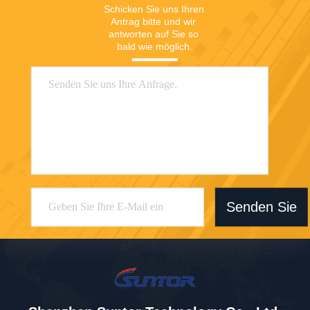
Schicken Sie uns Ihren 
Antrag bitte und wir 
antworten auf Sie so 
bald wie möglich.
Senden Sie